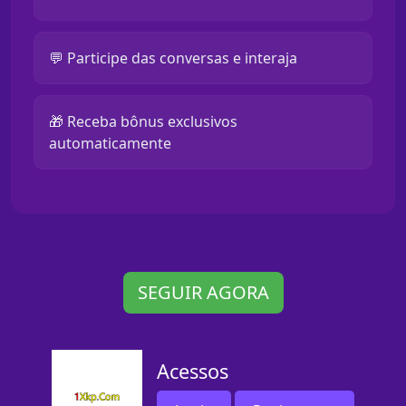
💬 Participe das conversas e interaja
🎁 Receba bônus exclusivos
automaticamente
SEGUIR AGORA
Acessos