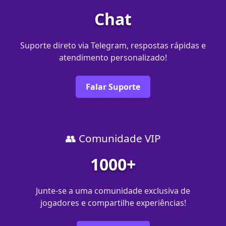
Chat
Suporte direto via Telegram, respostas rápidas e
atendimento personalizado!
Falar Suporte
👥 Comunidade VIP
1000+
Junte-se a uma comunidade exclusiva de
jogadores e compartilhe experiências!