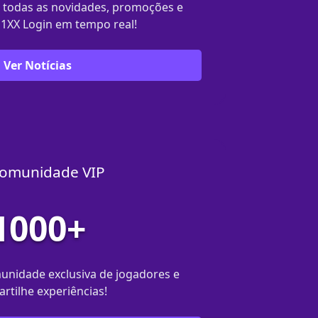
e todas as novidades, promoções e
 1XX Login em tempo real!
Ver Notícias
Comunidade VIP
1000+
unidade exclusiva de jogadores e
rtilhe experiências!