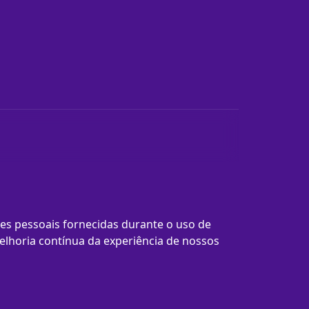
es pessoais fornecidas durante o uso de
elhoria contínua da experiência de nossos