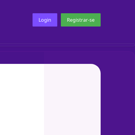
Login
Registrar-se