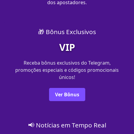
dos apostadores.
🎁 Bônus Exclusivos
VIP
Receba bônus exclusivos do Telegram,
promoções especiais e códigos promocionais
únicos!
Ver Bônus
📢 Notícias em Tempo Real