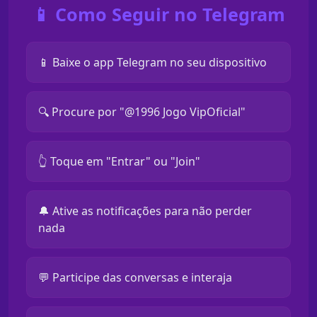
📱 Como Seguir no Telegram
📱 Baixe o app Telegram no seu dispositivo
🔍 Procure por "@1996 Jogo VipOficial"
👆 Toque em "Entrar" ou "Join"
🔔 Ative as notificações para não perder
nada
💬 Participe das conversas e interaja