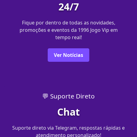
24/7
Fique por dentro de todas as novidades,
promoções e eventos da 1996 Jogo Vip em
tempo real!
Ver Notícias
💬 Suporte Direto
Chat
Suporte direto via Telegram, respostas rápidas e
atendimento personalizado!