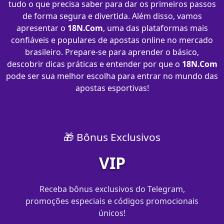
tudo o que precisa saber para dar os primeiros passos
de forma segura e divertida. Além disso, vamos
apresentar o
18N.Com
, uma das plataformas mais
confiáveis e populares de apostas online no mercado
brasileiro. Prepare-se para aprender o básico,
descobrir dicas práticas e entender por que o
18N.Com
pode ser sua melhor escolha para entrar no mundo das
apostas esportivas!
🎁 Bônus Exclusivos
VIP
Receba bônus exclusivos do Telegram,
promoções especiais e códigos promocionais
únicos!