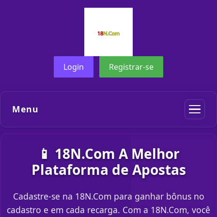
Login
Registrar-se
Menu
📱 18N.Com A Melhor
Plataforma de Apostas
Cadastre-se na 18N.Com para ganhar bônus no
cadastro e em cada recarga. Com a 18N.Com, você