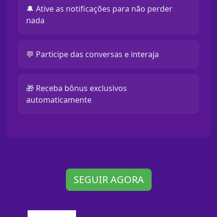
🔔 Ative as notificações para não perder
nada
💬 Participe das conversas e interaja
🎁 Receba bônus exclusivos
automaticamente
SEGUIR AGORA