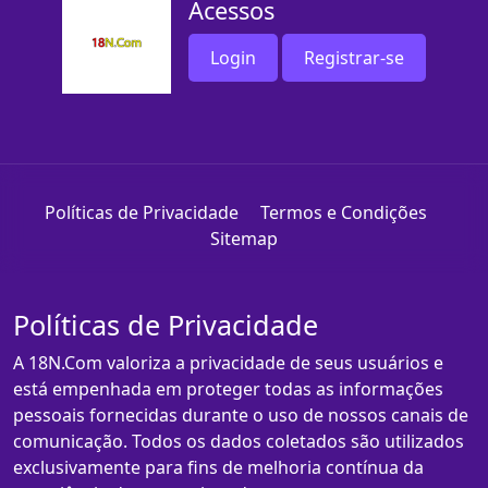
Acessos
Login
Registrar-se
Políticas de Privacidade
Termos e Condições
Sitemap
Políticas de Privacidade
A 18N.Com valoriza a privacidade de seus usuários e
está empenhada em proteger todas as informações
pessoais fornecidas durante o uso de nossos canais de
comunicação. Todos os dados coletados são utilizados
exclusivamente para fins de melhoria contínua da