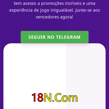
tem acesso a promoções incríveis e uma
experiência de jogo inigualável. Junte-se aos
vencedores agora!
SEGUIR NO TELEGRAM