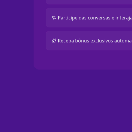
💬 Participe das conversas e interaj
🎁 Receba bônus exclusivos autom