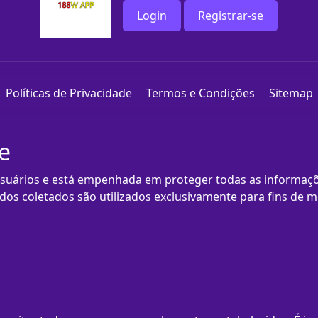
Login
Registrar-se
Políticas de Privacidade
Termos e Condições
Sitemap
de
 usuários e está empenhada em proteger todas as informaçõ
os coletados são utilizados exclusivamente para fins de m