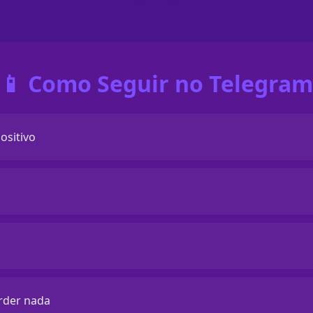
📱 Como Seguir no Telegram
ositivo
erder nada