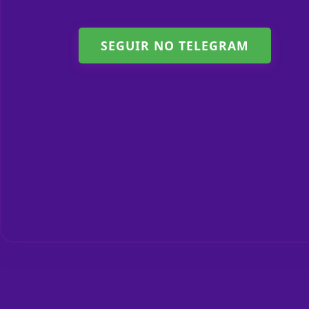
SEGUIR NO TELEGRAM