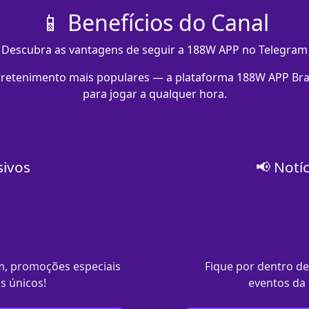
📱 Benefícios do Canal
Descubra as vantagens de seguir a 188W APP no Telegram
etenimento mais populares — a plataforma 188W APP Brasil
para jogar a qualquer hora.
sivos
📢 Notí
m, promoções especiais
Fique por dentro d
s únicos!
eventos da