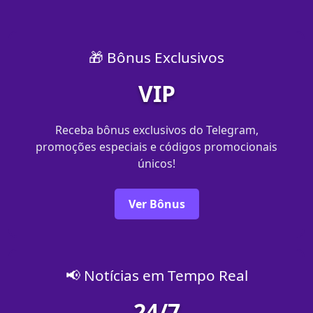
🎁 Bônus Exclusivos
VIP
Receba bônus exclusivos do Telegram,
promoções especiais e códigos promocionais
únicos!
Ver Bônus
📢 Notícias em Tempo Real
24/7