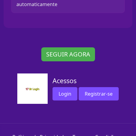
automaticamente
SEGUIR AGORA
Acessos
Login
Registrar-se