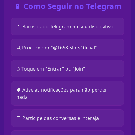
📱 Como Seguir no Telegram
📱 Baixe o app Telegram no seu dispositivo
🔍 Procure por "@1658 SlotsOficial"
👆 Toque em "Entrar" ou "Join"
🔔 Ative as notificações para não perder
nada
💬 Participe das conversas e interaja