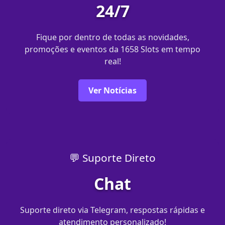
24/7
Fique por dentro de todas as novidades,
promoções e eventos da 1658 Slots em tempo
real!
Ver Notícias
💬 Suporte Direto
Chat
Suporte direto via Telegram, respostas rápidas e
atendimento personalizado!