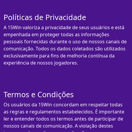
Políticas de Privacidade
A 15Win valoriza a privacidade de seus usuários e está
empenhada em proteger todas as informações
pessoais fornecidas durante o uso de nossos canais de
comunicação. Todos os dados coletados são utilizados
exclusivamente para fins de melhoria contínua da
experiência de nossos jogadores.
Termos e Condições
Os usuários da 15Win concordam em respeitar todas
as regras e regulamentos estabelecidos. É importante
ler e entender todos os termos antes de participar de
nossos canais de comunicação. A violação destes