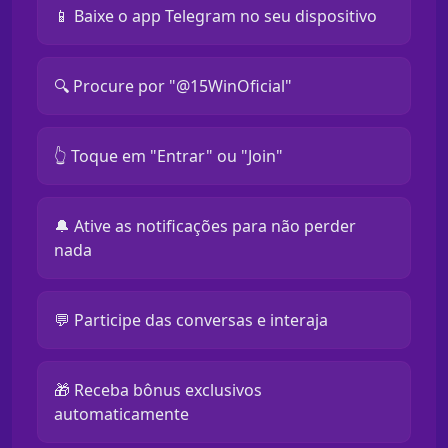
📱 Baixe o app Telegram no seu dispositivo
🔍 Procure por "@15WinOficial"
👆 Toque em "Entrar" ou "Join"
🔔 Ative as notificações para não perder
nada
💬 Participe das conversas e interaja
🎁 Receba bônus exclusivos
automaticamente