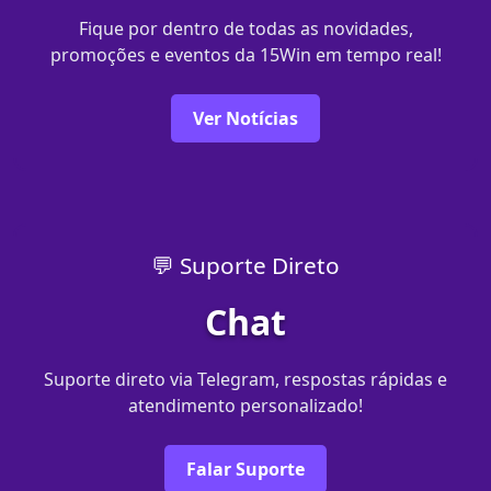
Fique por dentro de todas as novidades,
promoções e eventos da 15Win em tempo real!
Ver Notícias
💬 Suporte Direto
Chat
Suporte direto via Telegram, respostas rápidas e
atendimento personalizado!
Falar Suporte