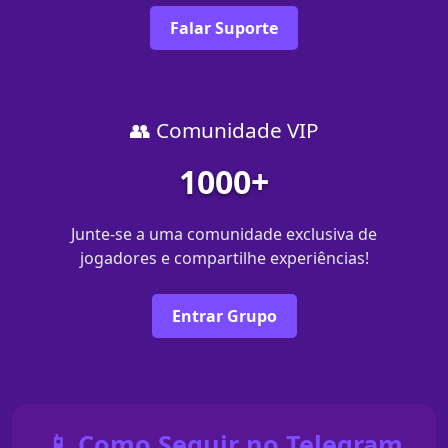
Falar Suporte
👥 Comunidade VIP
1000+
Junte-se a uma comunidade exclusiva de
jogadores e compartilhe experiências!
Entrar Grupo
📱 Como Seguir no Telegram