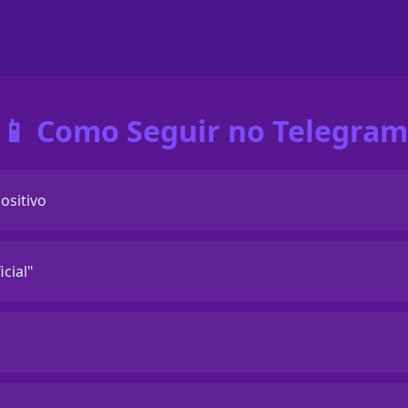
📱 Como Seguir no Telegram
ositivo
cial"