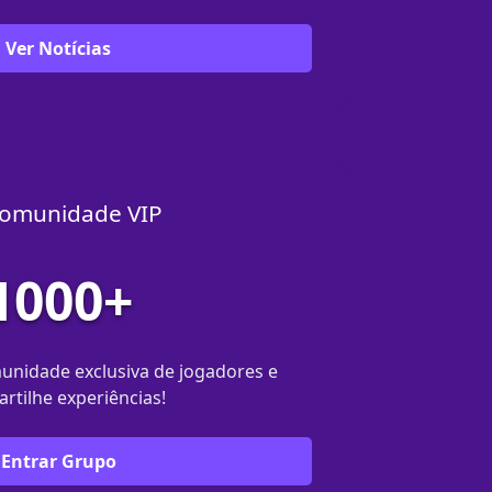
Ver Notícias
Comunidade VIP
1000+
unidade exclusiva de jogadores e
rtilhe experiências!
Entrar Grupo