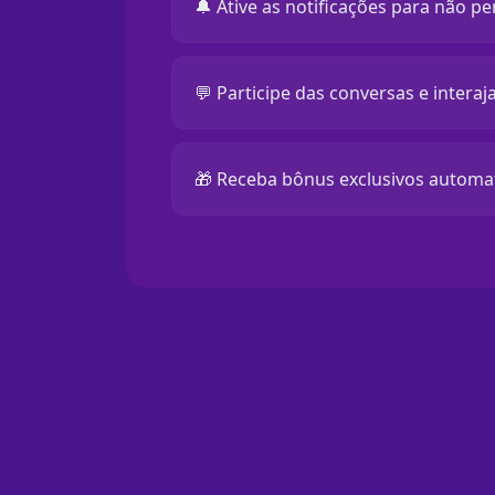
🔔 Ative as notificações para não p
💬 Participe das conversas e interaj
🎁 Receba bônus exclusivos autom