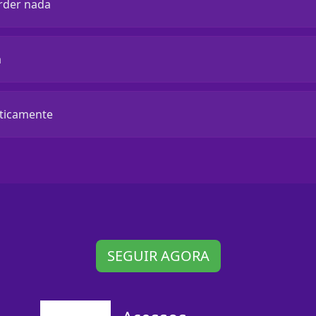
erder nada
a
aticamente
SEGUIR AGORA