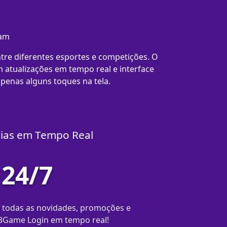
ram
tre diferentes esportes e competições. O
m atualizações em tempo real e interface
penas alguns toques na tela.
cias em Tempo Real
24/7
e todas as novidades, promoções e
3Game Login em tempo real!