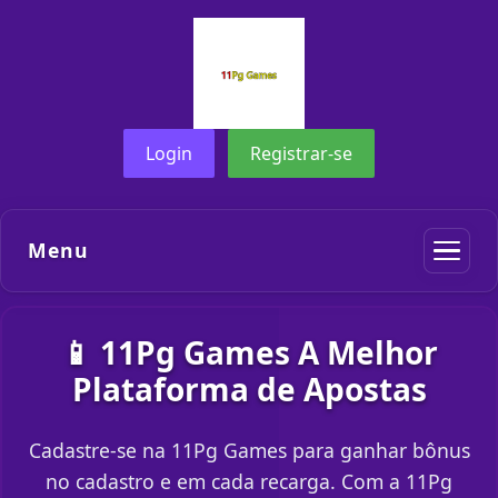
Login
Registrar-se
Menu
📱 11Pg Games A Melhor
Plataforma de Apostas
Cadastre-se na 11Pg Games para ganhar bônus
no cadastro e em cada recarga. Com a 11Pg