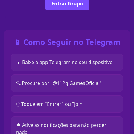
Entrar Grupo
📱 Como Seguir no Telegram
📱 Baixe o app Telegram no seu dispositivo
🔍 Procure por "@11Pg GamesOficial"
👆 Toque em "Entrar" ou "Join"
🔔 Ative as notificações para não perder
nada