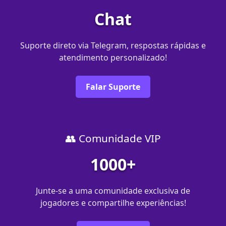
Chat
Suporte direto via Telegram, respostas rápidas e
atendimento personalizado!
Falar Suporte
👥 Comunidade VIP
1000+
Junte-se a uma comunidade exclusiva de
jogadores e compartilhe experiências!