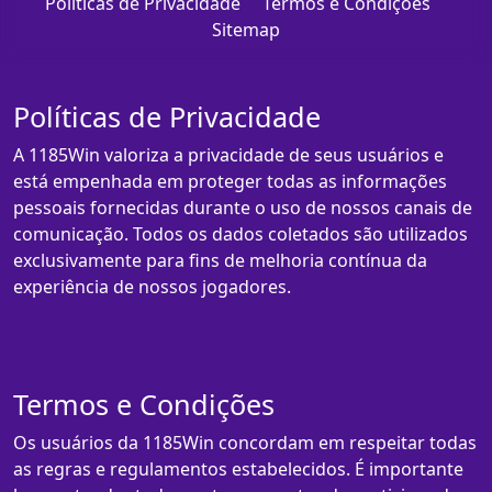
Políticas de Privacidade
Termos e Condições
Sitemap
Políticas de Privacidade
A 1185Win valoriza a privacidade de seus usuários e
está empenhada em proteger todas as informações
pessoais fornecidas durante o uso de nossos canais de
comunicação. Todos os dados coletados são utilizados
exclusivamente para fins de melhoria contínua da
experiência de nossos jogadores.
Termos e Condições
Os usuários da 1185Win concordam em respeitar todas
as regras e regulamentos estabelecidos. É importante