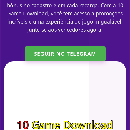
bônus no cadastro e em cada recarga. Com a 10
Game Download, você tem acesso a promoções
incríveis e uma experiência de jogo inigualável.
Junte-se aos vencedores agora!
SEGUIR NO TELEGRAM