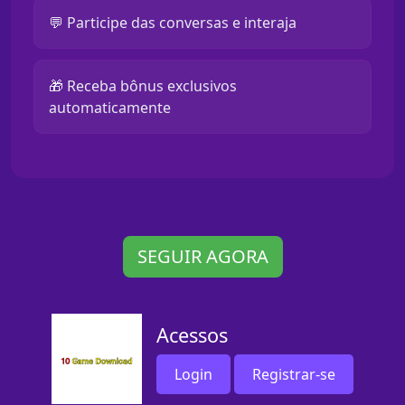
💬 Participe das conversas e interaja
🎁 Receba bônus exclusivos
automaticamente
SEGUIR AGORA
Acessos
Login
Registrar-se