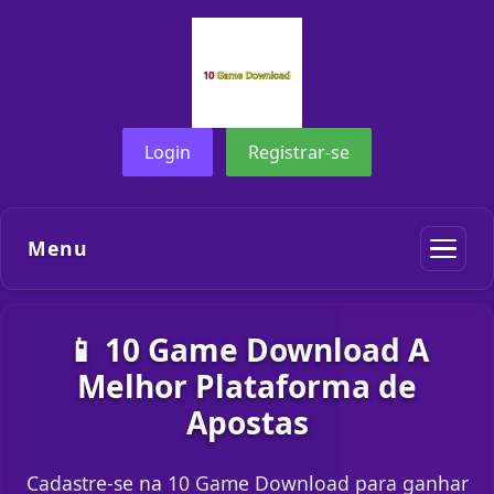
Login
Registrar-se
Menu
📱 10 Game Download A
Melhor Plataforma de
Apostas
Cadastre-se na 10 Game Download para ganhar