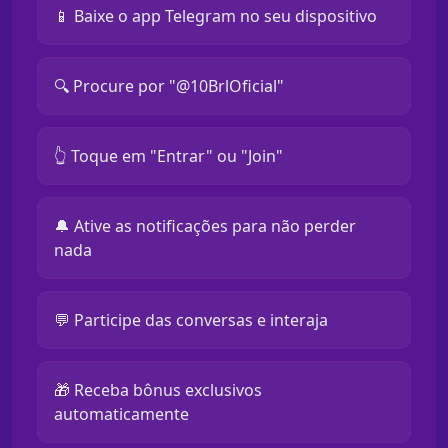
📱 Baixe o app Telegram no seu dispositivo
🔍 Procure por "@10BrlOficial"
👆 Toque em "Entrar" ou "Join"
🔔 Ative as notificações para não perder
nada
💬 Participe das conversas e interaja
🎁 Receba bônus exclusivos
automaticamente