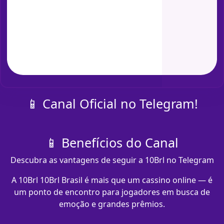
📱 Canal Oficial no Telegram!
📱 Benefícios do Canal
Descubra as vantagens de seguir a 10Brl no Telegram
A 10Brl 10Brl Brasil é mais que um cassino online — é
um ponto de encontro para jogadores em busca de
emoção e grandes prêmios.