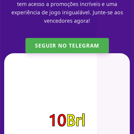
tem acesso a promoções incríveis e uma
experiência de jogo inigualável. Junte-se aos
vencedores agora!
SEGUIR NO TELEGRAM