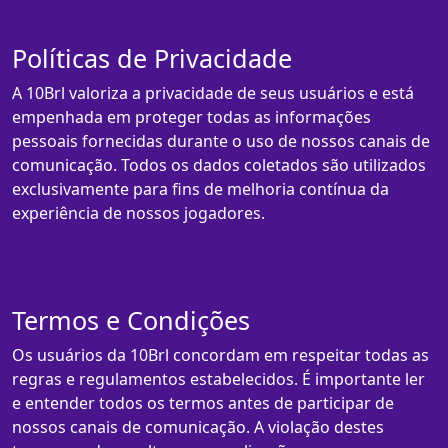
Políticas de Privacidade
A 10Brl valoriza a privacidade de seus usuários e está
empenhada em proteger todas as informações
pessoais fornecidas durante o uso de nossos canais de
comunicação. Todos os dados coletados são utilizados
exclusivamente para fins de melhoria contínua da
experiência de nossos jogadores.
Termos e Condições
Os usuários da 10Brl concordam em respeitar todas as
regras e regulamentos estabelecidos. É importante ler
e entender todos os termos antes de participar de
nossos canais de comunicação. A violação destes