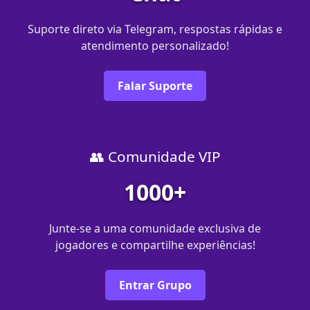
Suporte direto via Telegram, respostas rápidas e
atendimento personalizado!
Falar Suporte
👥 Comunidade VIP
1000+
Junte-se a uma comunidade exclusiva de
jogadores e compartilhe experiências!
Entrar Grupo