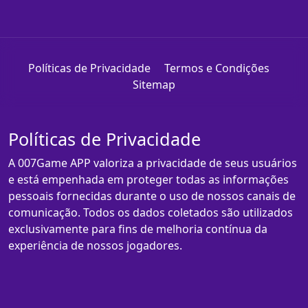
Políticas de Privacidade
Termos e Condições
Sitemap
Políticas de Privacidade
A 007Game APP valoriza a privacidade de seus usuários
e está empenhada em proteger todas as informações
pessoais fornecidas durante o uso de nossos canais de
comunicação. Todos os dados coletados são utilizados
exclusivamente para fins de melhoria contínua da
experiência de nossos jogadores.